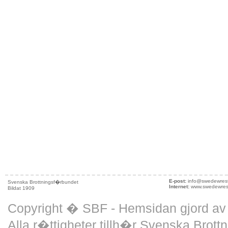
E-post:
info@swedewrest
Svenska Brottningsf�rbundet
Internet:
www.swedewrest
Bildat 1909
Copyright � SBF - Hemsidan gjord a
Alla r�ttigheter tillh�r Svenska Brott