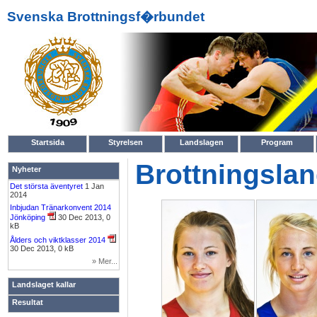
Svenska Brottningsf�rbundet
Startsida
Styrelsen
Landslagen
Program
Brottningslan
Nyheter
Det största äventyret
1 Jan
2014
Inbjudan Tränarkonvent 2014
Jönköping
30 Dec 2013, 0
kB
Ålders och viktklasser 2014
30 Dec 2013, 0 kB
» Mer...
Landslaget kallar
Resultat