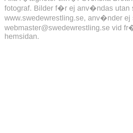
fotograf. Bilder f�r ej anv�ndas utan 
www.swedewrestling.se, anv�nder ej 
webmaster@swedewrestling.se vid fr�
hemsidan.