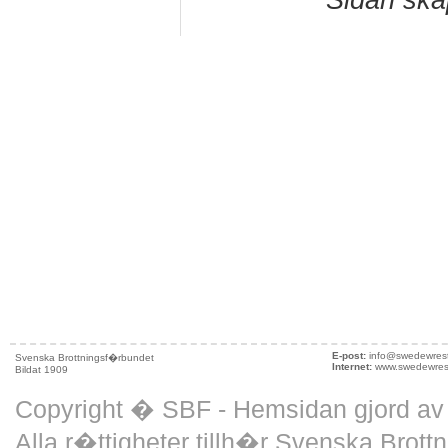
E-post:
info@swedewrest
Svenska Brottningsf�rbundet
Internet:
www.swedewrest
Bildat 1909
Copyright � SBF - Hemsidan gjord a
Alla r�ttigheter tillh�r Svenska Brott