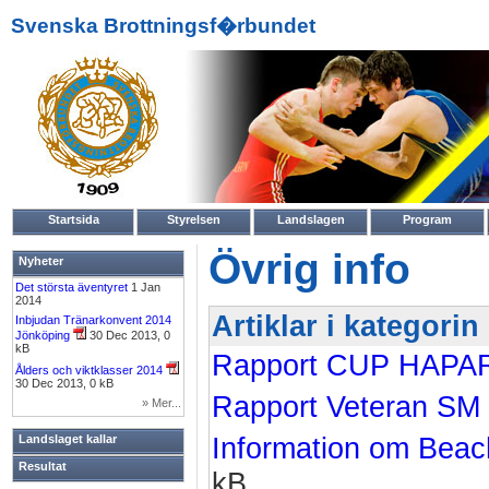
Svenska Brottningsf�rbundet
Startsida
Styrelsen
Landslagen
Program
Övrig info
Nyheter
Det största äventyret
1 Jan
2014
Artiklar i kategorin
Inbjudan Tränarkonvent 2014
Jönköping
30 Dec 2013, 0
kB
Rapport CUP HAP
Ålders och viktklasser 2014
30 Dec 2013, 0 kB
Rapport Veteran SM
» Mer...
Information om Beac
Landslaget kallar
Resultat
kB