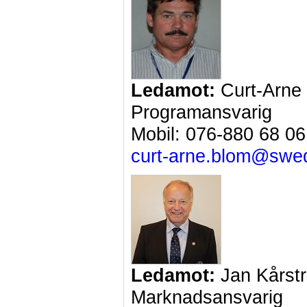
Ledamot:
Curt-Arne
Programansvarig
Mobil: 076-880 68 06
curt-arne.blom@swed
Ledamot:
Jan Kårst
Marknadsansvarig