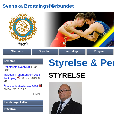
Svenska Brottningsf�rbundet
Startsida
Styrelsen
Landslagen
Program
Styrelse & Pe
Nyheter
Det största äventyret
1 Jan
2014
STYRELSE
Inbjudan Tränarkonvent 2014
Jönköping
30 Dec 2013, 0
kB
Ålders och viktklasser 2014
30 Dec 2013, 0 kB
» Mer...
Landslaget kallar
Resultat