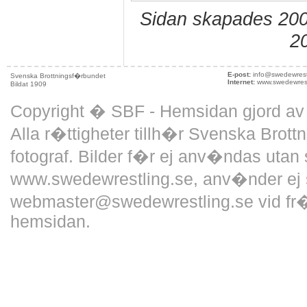
Sidan skapades 200
2
E-post:
info@swedewrest
Svenska Brottningsf�rbundet
Internet:
www.swedewrest
Bildat 1909
Copyright � SBF - Hemsidan gjord a
Alla r�ttigheter tillh�r Svenska Brott
fotograf. Bilder f�r ej anv�ndas utan 
www.swedewrestling.se, anv�nder ej 
webmaster@swedewrestling.se vid fr�
hemsidan.