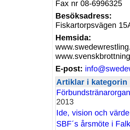
Fax nr 08-6996325
Besöksadress:
Fiskartorpsvägen 15
Hemsida:
www.swedewrestling
www.svenskbrottning
E-post:
info@swedew
Artiklar i kategori
Förbundstränarorga
2013
Ide, vision och värd
SBF´s årsmöte i Fal