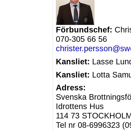
Förbundschef:
Chri
070-305 66 56
christer.persson@sw
Kansliet:
Lasse Lun
Kansliet:
Lotta Sam
Adress:
Svenska Brottningsf
Idrottens Hus
114 73 STOCKHOL
Tel nr 08-6996323 (0