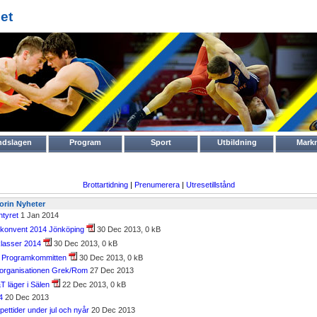
et
ndslagen
Program
Sport
Utbildning
Mark
Brottartidning
|
Prenumerera
|
Utresetillstånd
gorin Nyheter
ntyret
1 Jan 2014
rkonvent 2014 Jönköping
30 Dec 2013, 0 kB
klasser 2014
30 Dec 2013, 0 kB
ån Programkommitten
30 Dec 2013, 0 kB
organisationen Grek/Rom
27 Dec 2013
T läger i Sälen
22 Dec 2013, 0 kB
4
20 Dec 2013
pettider under jul och nyår
20 Dec 2013