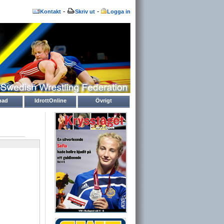
-
-
Kontakt
Skriv ut
Logga in
nad
IdrottOnline
Övrigt