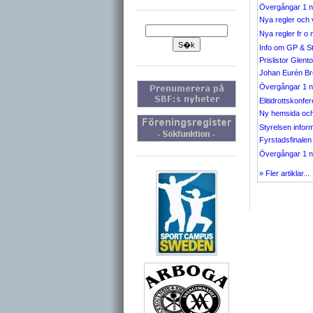
Övergångar 1 n
Nya regler och 
Nya regler fr o
Info om GP & 
Prislistor Glen
Johan Eurén B
Övergångar 1 n
Elitidrottskonf
Ny hemsida och 
Styrelsen info
Fyrstadsfinalen
Övergångar 1 n
» Fler artiklar...