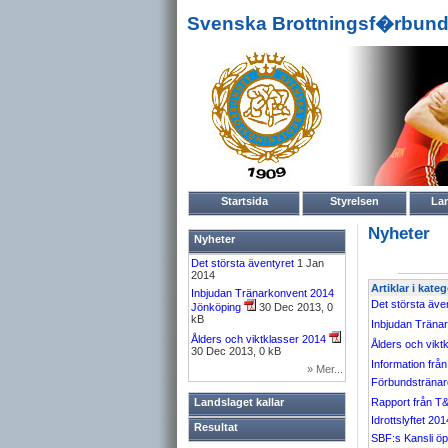
Svenska Brottningsf�rbund
Startsida
Styrelsen
La
Nyheter
Nyheter
Det största äventyret
1 Jan
2014
Artiklar i kate
Inbjudan Tränarkonvent 2014
Det största äve
Jönköping
30 Dec 2013, 0
kB
Inbjudan Träna
Ålders och viktklasser 2014
Ålders och vikt
30 Dec 2013, 0 kB
Information fr
» Mer...
Förbundstränar
Landslaget kallar
Rapport från T&
Idrottslyftet 201
Resultat
SBF:s Kansli öp