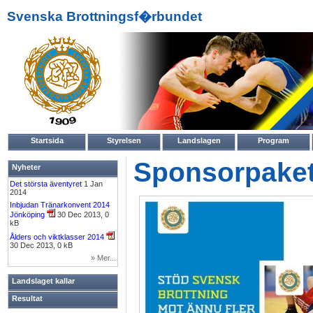
Svenska Brottningsf�rbundet
Startsida
Styrelsen
Landslagen
Program
Sponsorpaket
Nyheter
Det största äventyret
1 Jan
2014
Inbjudan Tränarkonvent 2014
Jönköping
30 Dec 2013, 0
kB
Ålders och viktklasser 2014
30 Dec 2013, 0 kB
» Mer...
Landslaget kallar
Resultat