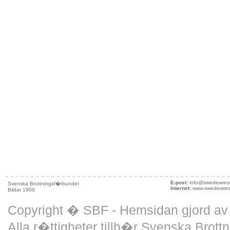
E-post:
info@swedewrest
Svenska Brottningsf�rbundet
Internet:
www.swedewrest
Bildat 1909
Copyright � SBF - Hemsidan gjord a
Alla r�ttigheter tillh�r Svenska Brott