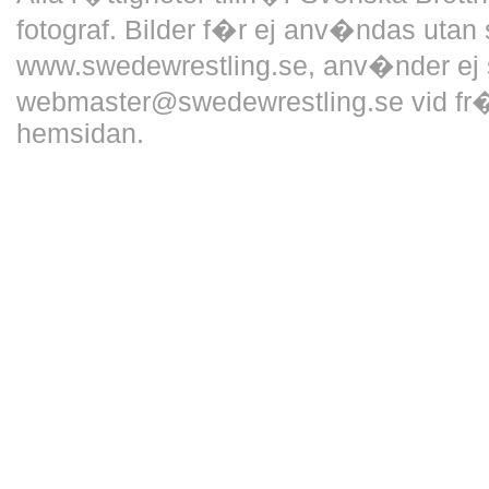
fotograf. Bilder f�r ej anv�ndas utan 
www.swedewrestling.se, anv�nder ej 
webmaster@swedewrestling.se vid fr�
hemsidan.