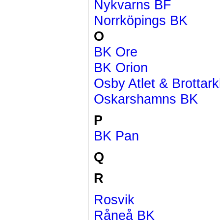
Nykvarns BF
Norrköpings BK
O
BK Ore
BK Orion
Osby Atlet & Brottar
Oskarshamns BK
P
BK Pan
Q
R
Rosvik
Råneå BK