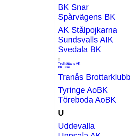
BK Snar
Spårvägens BK
AK Stålpojkarna
Sundsvalls AIK
Svedala BK
T
Trollhättans AK
BK Trim
Tranås Brottarklubb
Tyringe AoBK
Töreboda AoBK
U
Uddevalla
Uppsala AK