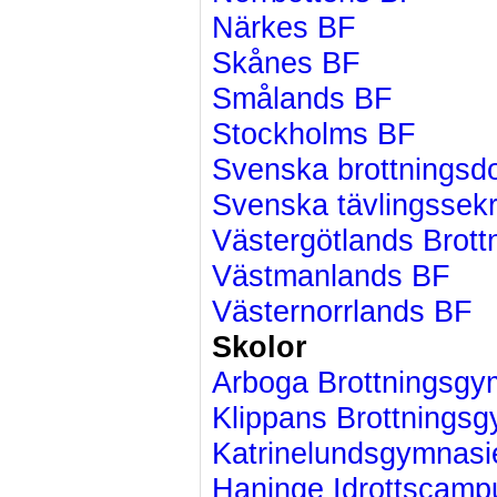
Närkes BF
Skånes BF
Smålands BF
Stockholms BF
Svenska brottningsd
Svenska tävlingssekr
Västergötlands Brott
Västmanlands BF
Västernorrlands BF
Skolor
Arboga Brottningsg
Klippans Brottnings
Katrinelundsgymnasi
Haninge Idrottscamp