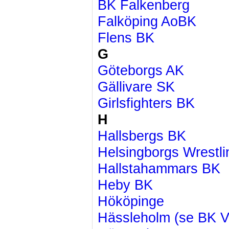
BK Falkenberg
Falköping AoBK
Flens BK
G
Göteborgs AK
Gällivare SK
Girlsfighters BK
H
Hallsbergs BK
Helsingborgs Wrestl
Hallstahammars BK
Heby BK
Hököpinge
Hässleholm (se BK V