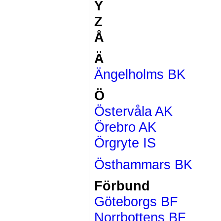
Y
Z
Å
Ä
Ängelholms BK
Ö
Östervåla AK
Örebro AK
Örgryte IS
Östhammars BK
Förbund
Göteborgs B
F
Norrbottens BF