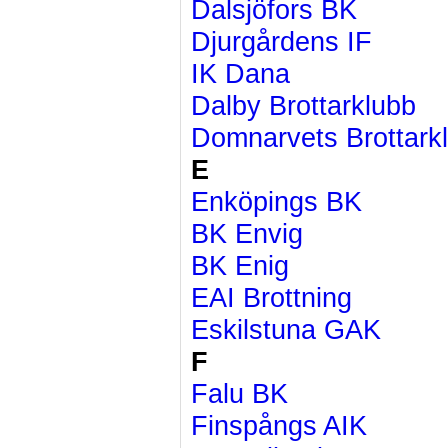
Dalsjöfors BK
Djurgårdens IF
IK Dana
Dalby Brottarklubb
Domnarvets Brottark
E
Enköpings BK
BK Envig
BK Enig
EAI Brottning
Eskilstuna GAK
F
Falu BK
Finspångs AIK