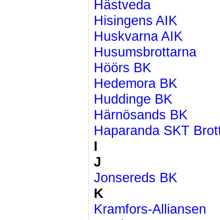
Hästveda
Hisingens AIK
Huskvarna AIK
Husumsbrottarna
Höörs BK
Hedemora BK
Huddinge BK
Härnösands BK
Haparanda SKT Brot
I
J
Jonsereds BK
K
Kramfors-Alliansen