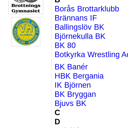
Borås Brottarklubb
Brännans IF
Ballingslöv BK
Björnekulla BK
BK 80
Botkyrka Wrestling A
BK Banér
HBK Bergania
IK Björnen
BK Bryggan
Bjuvs BK
C
D