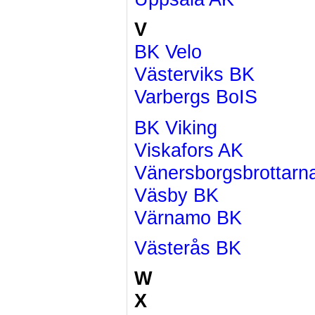
V
BK Velo
Västerviks BK
Varbergs BoIS
BK Viking
Viskafors AK
Vänersborgsbrottarn
Väsby BK
Värnamo BK
Västerås BK
W
X