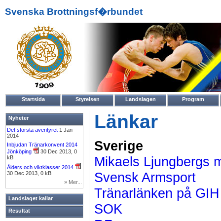
Svenska Brottningsf�rbundet
Startsida
Styrelsen
Landslagen
Program
Länkar
Nyheter
Det största äventyret
1 Jan
2014
Sverige
Inbjudan Tränarkonvent 2014
Jönköping
30 Dec 2013, 0
Mikaels Ljungbergs 
kB
Ålders och viktklasser 2014
Svensk Armsport
30 Dec 2013, 0 kB
» Mer...
T
ränarlänken på GIH
Landslaget kallar
SOK
Resultat