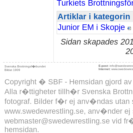
Turkiets Brottningsf
Artiklar i kategori
Junior EM i Skopje
Sidan skapades 201
2
E-post:
info@swedewrest
Svenska Brottningsf�rbundet
Internet:
www.swedewrest
Bildat 1909
Copyright � SBF - Hemsidan gjord a
Alla r�ttigheter tillh�r Svenska Brott
fotograf. Bilder f�r ej anv�ndas utan 
www.swedewrestling.se, anv�nder ej 
webmaster@swedewrestling.se vid fr�
hemsidan.