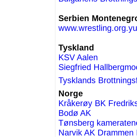
Serbien Montenegr
www.wrestling.org.y
Tyskland
KSV Aalen
Siegfried Hallbergmo
Tysklands Brottnings
Norge
Kråkerøy BK Fredrik
Bodø AK
Tønsberg kameraten
Narvik AK
Drammen