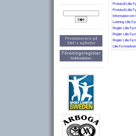
Protokoll Lilla F
Protokoll Lilla F
Information om
Lottning Lilla Fy
Regler Lilla Fyr
Regler Lilla Fyrs
Regler Lilla Fyr
Lilla Fyrstads