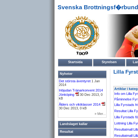
Svenska Brottningsf�rbund
Startsida
Styrelsen
La
Lilla Fyrs
Nyheter
Det största äventyret
1 Jan
2014
Artiklar i kate
Inbjudan Tränarkonvent 2014
Info om Lilla Fy
Jönköping
30 Dec 2013, 0
kB
Påminnelse Fyrsta
Ålders och viktklasser 2014
Lilla Fyrstads fri
30 Dec 2013, 0 kB
Resultat Lilla F
» Mer...
Lilla Fyrstads 
Lottning Lilla Fy
Landslaget kallar
Resultatmall Lil
Resultat
Resultatmall Lil