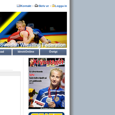
-
-
Kontakt
Skriv ut
Logga in
nad
IdrottOnline
Övrigt