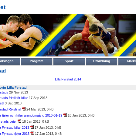
et
ndslagen
Program
Sport
Utbildning
Mark
tad
Lilla Fyrstad 2014
gorin Lilla Fyrstad
rstads
29 Nov 2013
ds fristil för killar
17 Sep 2013
stil
3 Sep 2013
yrstad Riksfinal
24 Mar 2013, 0 kB
för tjejer och killar grundomgång 2013-01-19
18 Jan 2013, 0 kB
rstads tjejer
18 Jan 2013, 0 kB
la Fyrstad killar 2013
17 Jan 2013, 0 kB
la Fyrstad tjejer 2013
17 Jan 2013, 0 kB