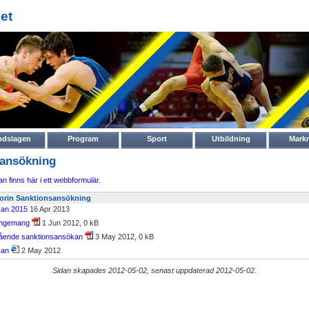
et
ndslagen
Program
Sport
Utbildning
Mark
sansökning
 finns här i ett webbformulär.
egorin Sanktionsansökning
kan 2015
16 Apr 2013
angemang
1 Jun 2012, 0 kB
gående sanktionsansökan
3 May 2012, 0 kB
kan
2 May 2012
Sidan skapades 2012-05-02, senast uppdaterad 2012-05-02.