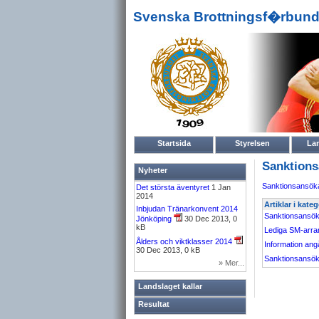
Svenska Brottningsf�rbund
Startsida
Styrelsen
La
Sanktion
Nyheter
Sanktionsansökan
Det största äventyret
1 Jan
2014
Artiklar i kat
Inbjudan Tränarkonvent 2014
Sanktionsansö
Jönköping
30 Dec 2013, 0
kB
Lediga SM-arr
Ålders och viktklasser 2014
Information an
30 Dec 2013, 0 kB
Sanktionsansö
» Mer...
Landslaget kallar
Resultat