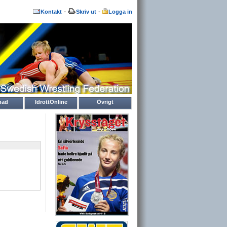
-
-
Kontakt
Skriv ut
Logga in
nad
IdrottOnline
Övrigt